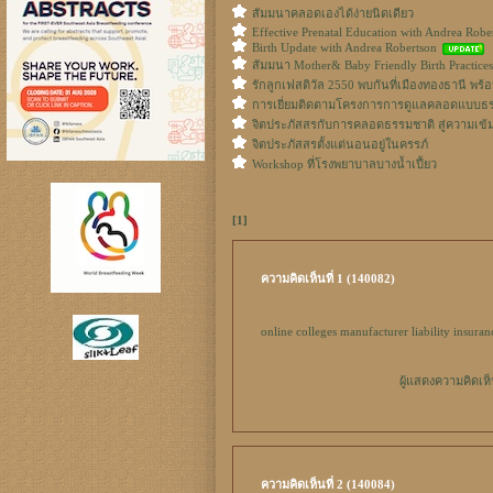
สัมมนาคลอดเองได้ง่ายนิดเดียว
Effective Prenatal Education with Andrea Rob
Birth Update with Andrea Robertson
สัมมนา Mother& Baby Friendly Birth Practices
รักลูกเฟสติวัล 2550 พบกันที่เมืองทองธานี พ
การเยี่ยมติดตามโครงการการดูแลคลอดแบบธรร
จิตประภัสสรกับการคลอดธรรมชาติ สู่ความเข
จิตประภัสสรตั้งแต่นอนอยู่ในครรภ์
Workshop ที่โรงพยาบาลบางน้ำเปี้ยว
[1]
ความคิดเห็นที่ 1 (140082)
online colleges
manufacturer liability insuran
ผู้แสดงความคิดเห
ความคิดเห็นที่ 2 (140084)