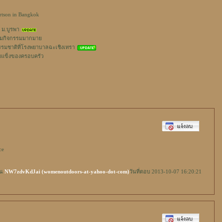
ertson in Bangkok
 ม.บูรพา
ร้อมกิจกรรมมากมาย
มชาติที่โรงพยาบาลฉะเชิงเทรา
้มแข็งของครอบครัว
ce
็น
NW7zdvKdJai (womenoutdoors-at-yahoo-dot-com)
วันที่ตอบ 2013-10-07 16:20:21