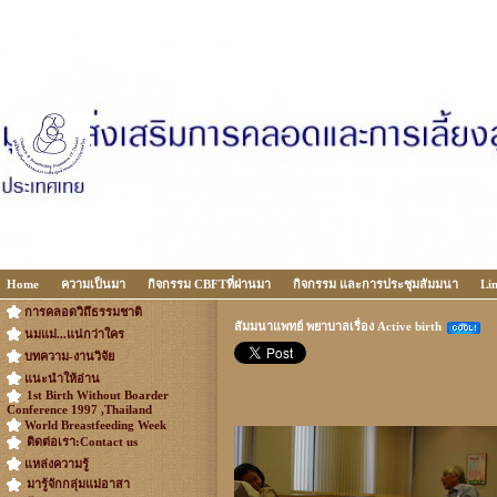
Home
ความเป็นมา
กิจกรรม CBFTที่ผ่านมา
กิจกรรม และการประชุมสัมมนา
Li
การคลอดวิถึธรรมชาติ
สัมมนาแพทย์ พยาบาลเรื่อง Active birth
นมแม่...แน่กว่าใคร
บทความ-งานวิจัย
แนะนำให้อ่าน
1st Birth Without Boarder
Conference 1997 ,Thailand
World Breastfeeding Week
ติดต่อเรา:Contact us
แหล่งความรู้
มารู้จักกลุ่มแม่อาสา