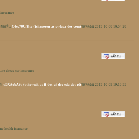
 insurance
คิดเห็น
C4ec78UfKtv (jchapoton-at-pwlcpa-dot-com)
วันที่ตอบ 2013-10-08 16:54:28
line
cheap car insurance
็น
uBXAobASy (ytkownik-at-if-dot-uj-dot-edu-dot-pl)
วันที่ตอบ 2013-10-09 19:10:35
ate health insurance