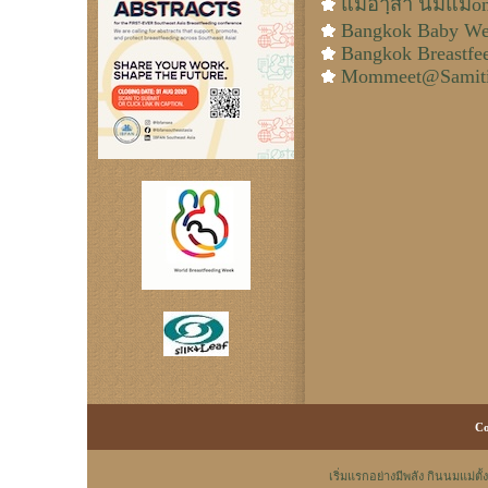
แม่อาฺสา นมแม่on
Bangkok Baby We
Bangkok Breastfe
Mommeet@Samiti
Co
เริ่มแรกอย่างมีพลัง กินนมแม่ตั้