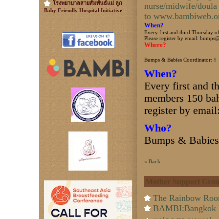
โรงพยาบาลสายสัมพันธ์แม่ ลูก
nurse/midwife/doula 
Baby Friendly Hospital Initiative
to
www.bambiweb.or
When?
Every first and third Thursday
Please register by email:
bumps@
Where?
Bumps & Babies Coordinator:
8
When?
Every first and 
members 150 bah
register by email
Who?
Bumps & Babies
« Back
Mother Support Grou
The Rainbow Ro
BAMBI:Bangkok Mo