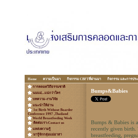
Home
ความเป็นมา
กิจกรรม CBFTที่ผ่านมา
กิจกรรม และการประ
การคลอดวิถึธรรมชาติ
Bumps&Babies
นมแม่...แน่กว่าใคร
บทความ-งานวิจัย
แนะนำให้อ่าน
1st Birth Without Boarder
Conference 1997 ,Thailand
World Breastfeeding Week
Bumps & Babies is a 
ติดต่อเรา:Contact us
recently given birth. 
แหล่งความรู้
breastfeeding, pregn
มารู้จักกลุ่มแม่อาสา