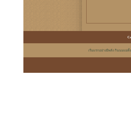
Co
เริ่มแรกอย่างมีพลัง กินนมแม่ตั้