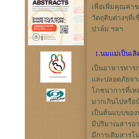
เพื่อเพิ่มคุณค่
วัตถุดิบต่างๆที่
ปาล์ม ฯลฯ
1.นมแม่เป็นเ
เป็นอาหารทารกเดี
และปลอดภัยจา
โภชนาการที่เหม
มากเกินไปหรือน
เป็นต้นแบบของ
มีปริมาณสารอาห
มีการเติมสารโน่