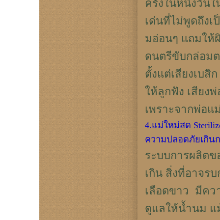
ครั้งในหนึ่งวั
เด่นที่ไม่พูดถึง
มอ่อนๆ แถมให้ผิ
ดนตรีขับกล่อมต
ตั้งแต่เสียงเบส
ให้ลูกฟัง เสียง
เพราะจากพ่อแม่
4.แม่ใหม่สด Steri
ความปลอดภัยเกินกว
ระบบการผลิตขอ
เกิน สิ่งที่อา
เลือดขาว มีควา
ดูแลให้น้ำนม แ