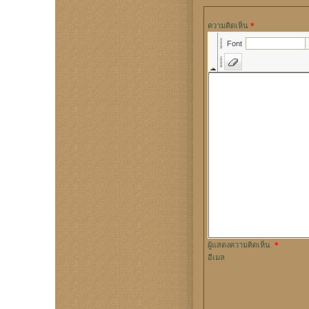
ความคิดเห็น
*
ผู้แสดงความคิดเห็น
*
อีเมล