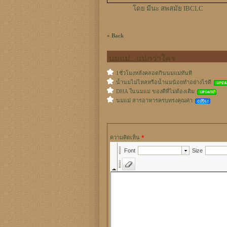
โดย มีนะ สพสมัย IBCLC
« Back
นมแม่...แน่กว่าใคร
1ชั่วโมงหลังคลอดกินนมแม่ทันที
น้ำนมไม่ไหลหรือน้ำนมน้อยทำอย่างไรดี
DHA ในนมแม่ ของดีที่ไม่ต้องเติม
นมแม่ สารอาหารครบทรงคุณค่า
ความคิดเห็น
*