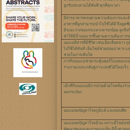
ลูกรับประทานได้ทันที ทุกที่ทุกเวลา
มีสารอาหารครบตามความต้องการและยั
อาหารที่ลูกสามารถนำไปใช้ได้ดี จึงดูด
มีระยะว่างของกระเพาะทารกน้อย ลูกจึงกิ
ทำให้มีน้ำนมมากขึ้นตามความต้องการข
นมแม่มีสารที่มีชีวิต เช่นเม็ดเลือดขาว ภูมิ
ไปใช้ได้ทันที เอ็มไซม์ช่วยย่อยอาหาร แล
ช่วยในการเติบโต
การกินนมแม่ช่วยกระตุ้นฮอร์โมนของแม
ร่างกายแม่จะกลับสู่ภาวะปกติได้โดยเร็ว
เด็กที่กินนมแม่มีการป่วยด้วยโรคท้องร่วง
นมกระป๋อง
นมแม่ลดปัญหาโรคภูมิแพ้ และหอบหืด
นมแม่ลดปัญหาโรคอ้วน เพราะมีไขมันชนิด
พัฒนาสมองและการมองเห็น มีน้ำตาลนมท