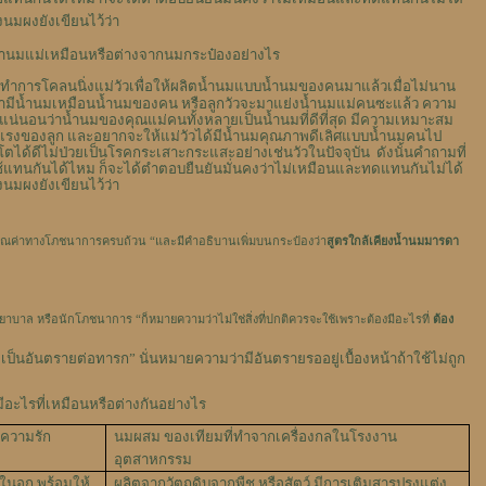
นมผงยังเขียนไว้ว่า
..น้ำนมแม่เหมือนหรือต่างจากนมกระป๋องอย่างไร
์ทำการโคลนนิ่งแม่วัวเพื่อให้ผลิตน้ำนมแบบน้ำนมของคนมาแล้วเมื่อไม่นาน
มามีน้ำนมเหมือนน้ำนมของคน หรือลูกวัวจะมาแย่งน้ำนมแม่คนซะแล้ว ความ
น่นอนว่าน้ำนมของคุณแม่คนทั้งหลายเป็นน้ำนมที่ดีที่สุด มีความเหมาะสม
งแรงของลูก และอยากจะให้แม่วัวได้มีน้ำนมคุณภาพดีเลิศแบบน้ำนมคนไป
บโตได้ดีไม่ป่วยเป็นโรคกระเสาะกระแสะอย่างเช่นวัวในปัจจุบัน ดังนั้นคำถามที่
แทนกันได้ไหม ก็จะได้ตำตอบยืนยันมั่นคงว่าไม่เหมือนและทดแทนกันไม่ได้
นมผงยังเขียนไว้ว่า
มีคุณค่าทางโภชนาการครบถ้วน
“
และมีคำอธิบานเพิ่มบนกระป๋องว่า
สูตรใกล้เคียงน้ำนมมารดา
ยาบาล หรือนักโภชนาการ
“
ก็หมายความว่าไม่ใช่สิ่งที่ปกติควรจะใช้เพราะต้องมีอะไรที่
ต้อง
จะเป็นอันตรายต่อทารก
”
นั่นหมายความว่ามีอันตรายรออยู่เบื้องหน้าถ้าใช้ไม่ถูก
ะไรที่เหมือนหรือต่างกันอย่างไร
ะความรัก
นมผสม ของเทียมที่ทำจากเครื่องกลในโรงงาน
อุตสาหกรรม
่ในอก พร้อมให้
ผลิตจากวัตถุดิบจากพืช หรือสัตว์ มีการเติมสารปรุงแต่ง