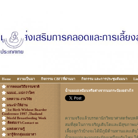
Home
ความเป็นมา
กิจกรรม CBFTที่ผ่านมา
กิจกรรม และการประชุมสัมมนา
Li
การคลอดวิถึธรรมชาติ
น้ำนมแม่เหมือนหรือต่างจากนมกระป๋องอย่างไร
นมแม่...แน่กว่าใคร
บทความ-งานวิจัย
แนะนำให้อ่าน
1st Birth Without Boarder
Conference 1997 ,Thailand
ความจริงแล้วบรรดานักวิทยาศาสตร์พบหลัก
World Breastfeeding Week
ติดต่อเรา:Contact us
สมที่สุดในการเจริญเติบโตและมีสุขภาพแ
แหล่งความรู้
เลี้ยงลูกวัวบ้างจะได้มีภูมิต้านทานและเติ
มารู้จักกลุ่มแม่อาสา
น้ำนมแม่และนมกระป๋องเหมือนกันไหม ใช้