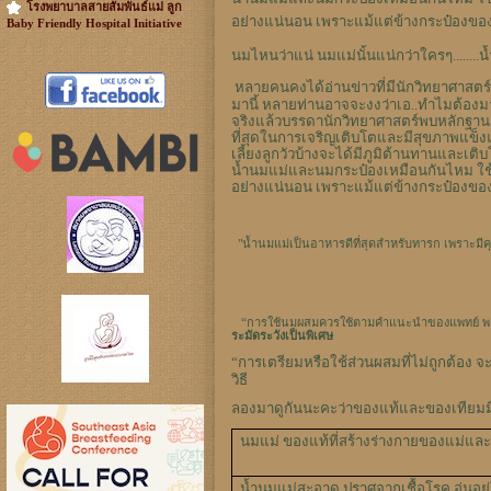
โรงพยาบาลสายสัมพันธ์แม่ ลูก
อย่างแน่นอน เพราะแม้แต่ข้างกระป๋องของ
Baby Friendly Hospital Initiative
นมไหนว่าแน่ นมแม่นั้นแน่กว่าใครๆ......
หลายคนคงได้อ่านข่าวที่มีนักวิทยาศาสตร
มานี้ หลายท่านอาจจะงงว่าเอ..ทำไมต้อง
จริงแล้วบรรดานักวิทยาศาสตร์พบหลักฐานแ
ที่สุดในการเจริญเติบโตและมีสุขภาพแข็
เลี้ยงลูกวัวบ้างจะได้มีภูมิต้านทานและเติ
น้ำนมแม่และนมกระป๋องเหมือนกันไหม ใช้
อย่างแน่นอน เพราะแม้แต่ข้างกระป๋องของ
"
น้ำนมแม่เป็นอาหารดีที่สุดสำหรับทารก เพราะ
“
การใช้นมผสมควรใช้ตามคำแนะนำของแพทย์ พ
ระมัดระวังเป็นพิเศษ
“
การเตรียมหรือใช้ส่วนผสมที่ไม่ถูกต้อง 
วิธี
ลองมาดูกันนะคะว่าของแท้และของเทียมมีอ
นมแม่ ของแท้ที่สร้างร่างกายของแม่แล
น้ำนมแม่สะอาด ปราศจากเชื้อโรค อุ่นอยู