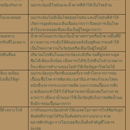
วยป้องกันการ
นมกระป๋องมีไขมันและน้ำตาลที่ทำให้เป็นโรคอ้วน
ัวใจและหลอด
นมกระป๋องไม่มีเอ็มไซม์ย่อยไขมัน และมีไขมันที่ทำให้
เกิดการอุดตันของเส้นเลือดมากกว่า จึงพบการเป็นโรค
หัวใจและหลอดเลือดเมื่อเป็นผู้ใหญ่มากกว่า
ายทอดทาง
น้ำตาลในนมกระป๋องเป็นน้ำตาลทรายหรือน้ำตาลอื่นที่มี
รกินที่ไม่เหมาะ
ความหวาน กระตุ้นให้ตับอ่อนหลั่งอินซูลินมากจนทำให้
เป็นโรคเบาหวานในวัยรุ่นหรือเมื่อเป็นผู้ใหญ่ได้
รตีนที่พอ
ปริมาณโปรตีนในนมกระป๋องจะมีปริมาณที่สูงเพราะดูด
ซึมได้เพียงเล็กน้อย เมื่อทารกได้รับโปรตีนในจำนวนมาก
ก็จะเพิ่มการทำงานของไตทำให้เกิดปัญหาโรคไตได้
สิ่งแวดล้อม
นมกระป๋องถูกเรียกคืนบ่อยครั้งจากทั่วโลกจากการปน
ปเพื่อให้ลูก
เปื้อนเชื้อโรค สารพิษเช่น เมลานิน สารตะกั่วและโลหะ
หนักอื่นๆจากกระบวนการผลิต และการปนเปื้อนจากสิ่ง
แวดล้อมจะทำให้วัวได้รับสารเหล่านั้นสะสมในร่างกาย
มากกว่า เมื่อเอาน้ำนมมาใช้เป็นวัตถุดิบในการผลิตน้ำนม
จึงมีการปนเปื้อนมากกว่า
่ดี เพราะใกล้
การกินนมกระป๋องมักทำให้แม่ลดโอกาสการใกล้ชิดกับลูก
สัมผัสที่ปากลูกได้รับเป็นสัมผัสระหว่างจุกยาง ขวด
พลาสติกกับลูก การโอบกอดจึงเป็นสิ่งสำคัญที่ไม่ควร
ละเลย