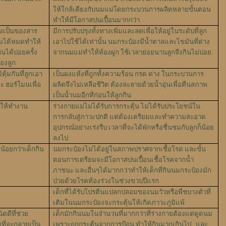
ให้ใกล้เคียงกับนมแม่โดยกระบวนการผลิตหลายขั้นตอน
ทำให้มีโอกาสปนเปื้อนมากกว่า
งเป็นของสาร
มีการปรับปรุงทั้งทางเพิ่มและลดเพื่อให้อยู่ในระดับที่ลูก
ซึมได้หมดทำให้
เอาไปใช้ได้เท่านั้น นมกระป๋องมีน้ำตาลและไขมันที่ต่าง
นได้บ่อยครั้ง
จากนมแม่ทำให้ท้องผูก ใช้เวลาย่อยนานลูกจึงกินไม่บ่อย
องลูก
คุ้มกันที่ลูกเอา
เป็นผงแห้งที่ถูกทั้งความร้อน กรด ด่าง ในกระบวนการ
ะ ฮอร์โมนเพื่อ
ผลิตจึงไม่เหลือชีวิต ต้องละลายด้วยน้ำอุ่นเพื่อคืนสภาพ
เป็นน้ำนมอีกทีก่อนให้ลูกกิน
่ให้ทำงาน
ร่างกายแม่ไม่ได้รับการกระตุ้น ไม่ได้รับประโยชน์ใน
การกลับสู่ภาวะปกติ แต่ต้องเตรียมและทำความสะอาด
อุปกรณ์อย่างเร่งรีบ เวลาที่จะได้พักหรือชื่นชมกับลูกก็น้อย
ลงไป
น้อยกว่าเด็กกิน
นมกระป๋องไม่ได้อยู่ในสภาพปราศจากเชื้อโรด และขั้น
ตอนการเตรียมจะมีโอกาสปนเปื้อนเชื้อโรคจากน้ำ
ภาชนะ และอื่นๆได้มากกว่าทำให้เด็กที่กินนมกระป๋องมัก
ป่วยด้วยโรคท้องร่วงในช่วงขวบปีแรก
เด็กที่ได้รับโปรตีนแปลกปลอมของนมวัวหรือพืชบางตัวที่
เติมในนมกระป๋องจะกระตุ้นให้เกิดภาวะภูมิแพ้
ดีที่ช่วย
เด็กมักกินนมในจำนวนที่มากกว่าที่ร่างกายต้องแต่ดูดนม
ี่จะกลายเป็น
เพราะถูกกระตุ้นจากการป้อน ทำให้กินมากเกินไป และ